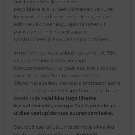
mis laguneb väiksemateks
peptiidahelateks. See võimaldab valkude
kiiremat imendumist organismis, mis on
eriti kasulik treeningu ajal või vahetult
pärast seda, mil lihased vajavad
taastumiseks ja kasvuks enim toitaineid.
Army1 Whey, mis sisaldab uskumatult 78%
valku portsjoni kohta, on väga
kontsentreeritud valguallikas, mis aitab teil
saavutada oma treeningueesmärke.
Olenemata sellest, kas olete professionaalne
sportlane või harrastussportlane, pakub see
toode teile
vajalikku tuge lihaste
kasvatamiseks, energia taastamiseks ja
üldise vastupidavuse suurendamiseks.
Suurepärase lahustumisvõime ja rikkaliku
maitsega Army1 Whey on
kergesti