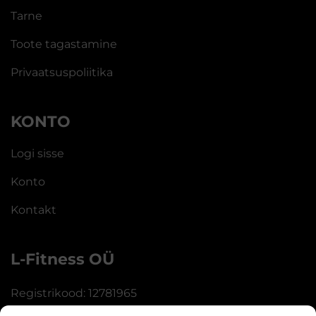
Tarne
Toote tagastamine
Privaatsuspoliitika
KONTO
Logi sisse
Konto
Kontakt
L-Fitness OÜ
Registrikood: 12781965