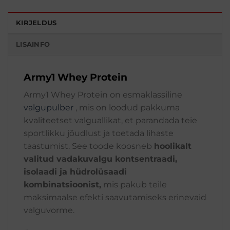
KIRJELDUS
LISAINFO
Army1 Whey Protein
Army1 Whey Protein on esmaklassiline
valgupulber
, mis on loodud pakkuma
kvaliteetset valguallikat, et parandada teie
sportlikku jõudlust ja toetada lihaste
taastumist. See toode koosneb
hoolikalt
valitud vadakuvalgu kontsentraadi,
isolaadi ja hüdrolüsaadi
kombinatsioonist,
mis pakub teile
maksimaalse efekti saavutamiseks erinevaid
valguvorme.