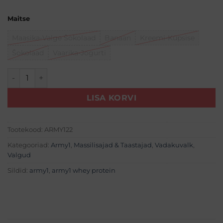
Maitse
Maasika-Valge Šokolaad
Banaan
Kreemi-Küpsise
Šokolaad
Vaarika-Jogurti
Army1 Whey Protein (2270g) kogus
LISA KORVI
Tootekood:
ARMY122
Kategooriad:
Army1
,
Massilisajad & Taastajad
,
Vadakuvalk
,
Valgud
Sildid:
army1
,
army1 whey protein