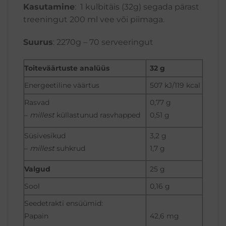
Kasutamine
: 1 kulbitäis (32g) segada pärast
treeningut 200 ml vee või piimaga.
Suurus
: 2270g – 70 serveeringut
Toiteväärtuste analüüs
32 g
Energeetiline väärtus
507 kJ/119 kcal
Rasvad
0,77 g
–
millest
küllastunud rasvhapped
0,51 g
Süsivesikud
3,2 g
–
millest
suhkrud
1,7 g
Valgud
25 g
Sool
0,16 g
Seedetrakti ensüümid:
Papain
42,6 mg