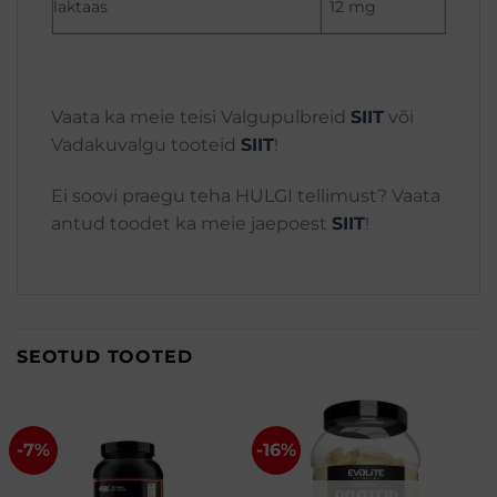
laktaas
12 mg
Vaata ka meie teisi Valgupulbreid
SIIT
või
Vadakuvalgu tooteid
SIIT
!
Ei soovi praegu teha HULGI tellimust? Vaata
antud toodet ka meie jaepoest
SIIT
!
SEOTUD TOOTED
-7%
-16%