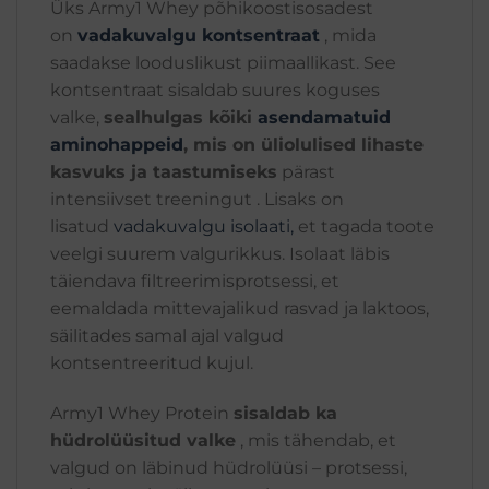
Üks Army1 Whey põhikoostisosadest
on
vadakuvalgu kontsentraat
, mida
saadakse looduslikust piimaallikast. See
kontsentraat sisaldab suures koguses
valke,
sealhulgas kõiki
asendamatuid
aminohappeid
, mis on üliolulised lihaste
kasvuks ja taastumiseks
pärast
intensiivset treeningut . Lisaks on
lisatud
vadakuvalgu isolaati,
et tagada toote
veelgi suurem valgurikkus. Isolaat läbis
täiendava filtreerimisprotsessi, et
eemaldada mittevajalikud rasvad ja laktoos,
säilitades samal ajal valgud
kontsentreeritud kujul.
Army1 Whey Protein
sisaldab ka
hüdrolüüsitud valke
, mis tähendab, et
valgud on läbinud hüdrolüüsi – protsessi,