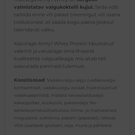
valmistatav valgukokteili kujul.
Seda võib
tarbida enne või pärast treeningut või osana
toidukorrast, et saada kogu päeva jooksul
täiendavat valku.
Kasutage Army1 Whey Protein täiustatud
valemit ja varustage oma lihaseid
kvaliteetse valguallikaga, mis aitab teil
saavutada parimaid tulemusi.
Koostisosad
: V
adakuvalgu segu (vadakuvalgu
kontsentraat, vadakuvalgu isolaat, hüdrolüüsitud
vadakupeptiidid), madala rasvasisaldusega
kakaopulber, kookosõli, paksendaja: Na-
karboksümetüültselluloos, lõhna- ja maitseained,
magusaine: sukraloos, papaiin (papaiast), laktaas.
Võib sisaldada gluteeni, soja, mune ja pähkleid.