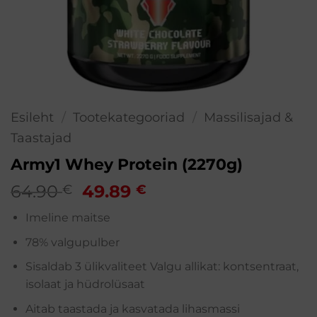
Esileht
/
Tootekategooriad
/
Massilisajad &
Taastajad
Army1 Whey Protein (2270g)
Algne
Praegune
64.90
49.89
€
€
hind
hind
Imeline maitse
oli:
on:
64.90 €.
49.89 €.
78% valgupulber
Sisaldab 3 ülikvaliteet Valgu allikat: kontsentraat,
isolaat ja hüdrolüsaat
Aitab taastada ja kasvatada lihasmassi