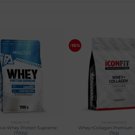
-16%
PROACTIVE
AMINOHAPPED
ive Whey Protein Supreme
Whey+Collagen Premium 
(700g)
(1kg)