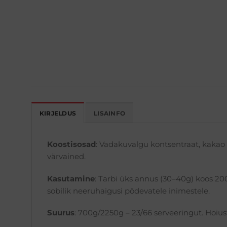
KIRJELDUS
LISAINFO
Koostisosad
: Vadakuvalgu kontsentraat, kakao 
värvained.
Kasutamine
: Tarbi üks annus (30–40g) koos 20
sobilik neeruhaigusi põdevatele inimestele.
Suurus
: 700g/2250g – 23/66 serveeringut. Hoius