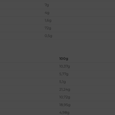
7g
4g
1,6g
72g
0,5g
100g
10,37g
5,77g
5,1g
21,24g
10,72g
18,95g
4,98g