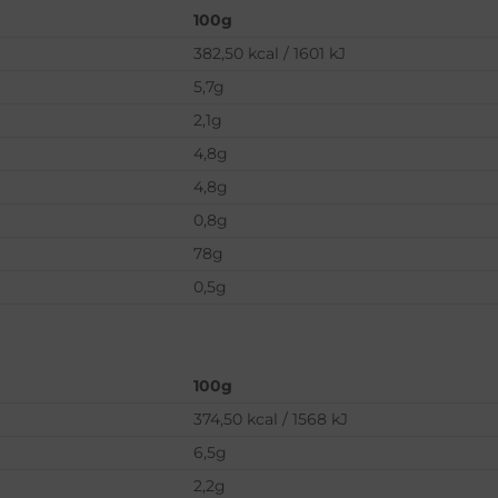
100g
382,50 kcal / 1601 kJ
5,7g
2,1g
4,8g
4,8g
0,8g
78g
0,5g
100g
374,50 kcal / 1568 kJ
6,5g
2,2g