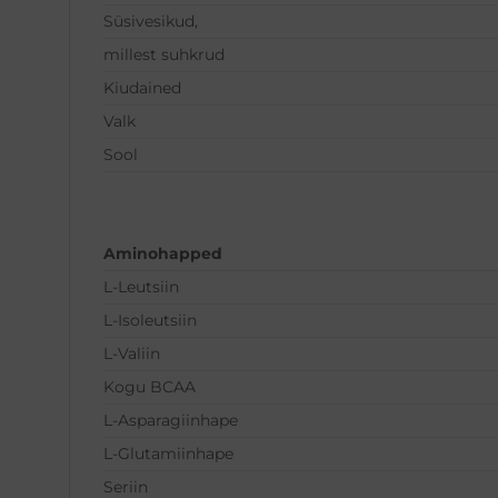
Süsivesikud,
millest suhkrud
Kiudained
Valk
Sool
Aminohapped
L-Leutsiin
L-Isoleutsiin
L-Valiin
Kogu BCAA
L-Asparagiinhape
L-Glutamiinhape
Seriin