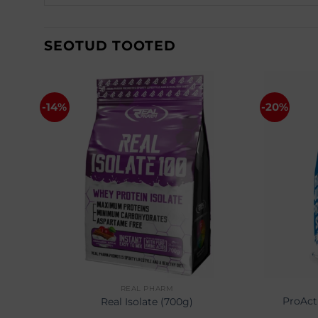
SEOTUD TOOTED
-14%
-20%
REAL PHARM
ProAct
020g)
Real Isolate (700g)