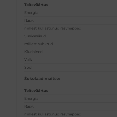
Toiteväärtus
Energia
Rasv,
millest küllastunud rasvhapped
Süsivesikud,
millest suhkrud
Kiudained
Valk
Sool
Šokolaadimaitse:
Toiteväärtus
Energia
Rasv,
millest küllastunud rasvhapped