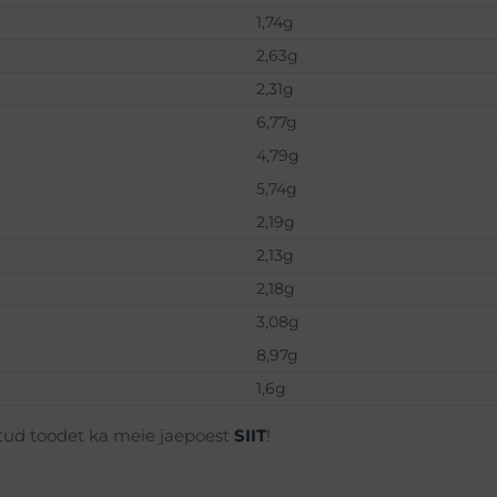
1,74g
2,63g
2,31g
6,77g
4,79g
5,74g
2,19g
2,13g
2,18g
3,08g
8,97g
1,6g
ntud toodet ka meie jaepoest
SIIT
!