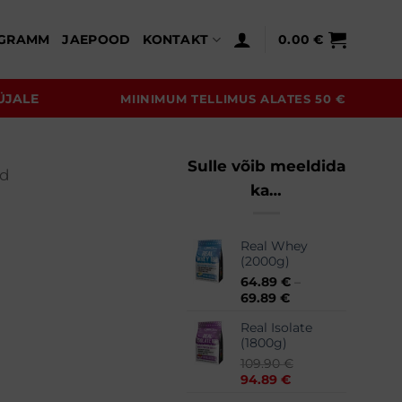
GRAMM
JAEPOOD
KONTAKT
0.00
€
ÜJALE
MIINIMUM TELLIMUS ALATES 50 €
Sulle võib meeldida
ud
ka…
Real Whey
(2000g)
64.89
€
–
Hinnavahemik:
69.89
€
64.89 €
Real Isolate
kuni
(1800g)
69.89 €
109.90
€
Algne
Praegune
94.89
€
hind
hind