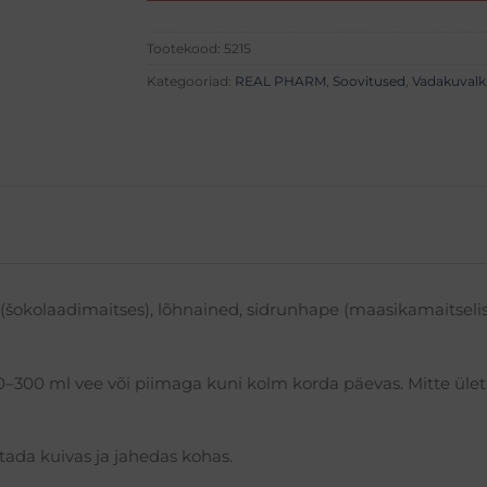
Tootekood:
5215
Kategooriad:
REAL PHARM
,
Soovitused
,
Vadakuvalk
(šokolaadimaitses), lõhnained, sidrunhape (maasikamaitselis
0–300 ml vee või piimaga kuni kolm korda päevas. Mitte üle
tada kuivas ja jahedas kohas.