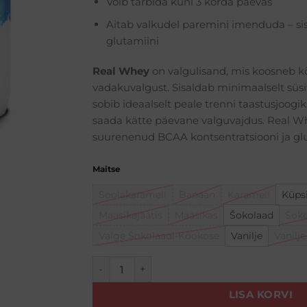
Võib tarbida kuni 3 korda päevas
Aitab valkudel paremini imenduda – si
glutamiini
Real Whey
on valgulisand, mis koosneb k
vadakuvalgust. Sisaldab minimaalselt süsiv
sobib ideaalselt peale trenni taastusjoogik
saada kätte päevane valguvajdus. Real W
suurenenud BCAA kontsentratsiooni ja glu
Maitse
Soolakaramell
Banaan
Karamell
Küps
Maasikajäätis
Maasikas
Šokolaad
Šoko
Valge Šokolaadi-Kookose
Vanilje
Vanilj
Real Whey (2250g) kogus
LISA KORVI