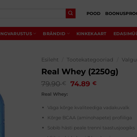
POOD
BOONUSPRO
INGVARUSTUS
BRÄNDID
KINKEKAART
EDASIMÜ
Esileht
/
Tootekategooriad
/
Valg
Real Whey (2250g)
Algne
Praegune
79.90
74.89
€
€
hind
hind
Real Whey:
oli:
on:
79.90 €.
74.89 €.
Väga kõrge kvaliteediga vadakuvalk
Kõrge BCAA (aminohapete) profiiliga
Sobib hästi peale trenni taastusjoogiks