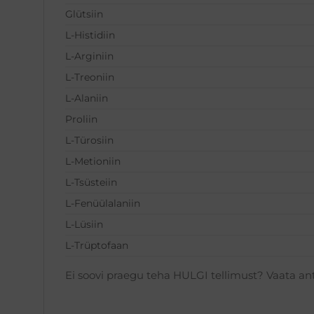
Glütsiin
L-Histidiin
L-Arginiin
L-Treoniin
L-Alaniin
Proliin
L-Türosiin
L-Metioniin
L-Tsüsteiin
L-Fenüülalaniin
L-Lüsiin
L-Trüptofaan
Ei soovi praegu teha HULGI tellimust? Vaata a