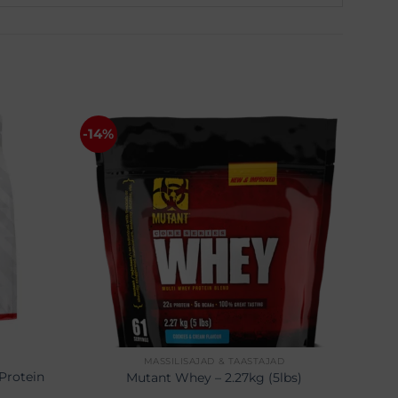
-14%
MASSILISAJAD & TAASTAJAD
Protein
Mutant Whey – 2.27kg (5lbs)