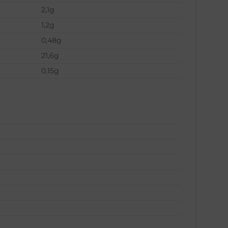
2,1g
1,2g
0,48g
21,6g
0,15g