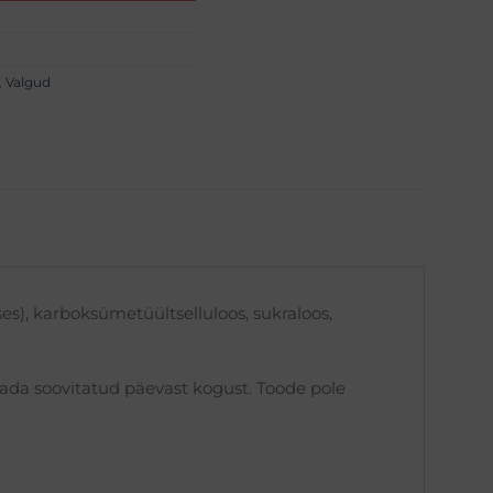
,
Valgud
es), karboksümetüültselluloos, sukraloos,
tada soovitatud päevast kogust. Toode pole