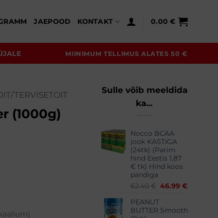
GRAMM
JAEPOOD
KONTAKT
0.00
€
ÜJALE
MIINIMUM TELLIMUS ALATES 50 €
Sulle võib meeldida
IT/TERVISETOIT
ka…
r (1000g)
Nocco BCAA
jook KASTIGA
(24tk) (Parim
hind Eestis 1,87
€ tk) Hind koos
pandiga
Algne
Praegun
62.40
€
46.99
€
hind
hind
PEANUT
oli:
on:
BUTTER Smooth
62.40 €.
46.99 €.
kaalium)