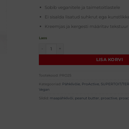
Sobib veganitele ja taimetoitlastele
Ei sisalda lisatud suhkrut ega kunstlikke
Kreemjas ja kergesti määritav tekstuur
Laos
ProActive Peanut Butter (1000g) kogus
LISA KORVI
Tootekood:
PRO25
Kategooriad:
Pähklivõie
,
ProActive
,
SUPERTOIT/TER
Vegan
Sildid:
maapähklivõi
,
peanut butter
,
proactive
,
proac