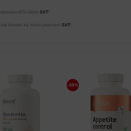
hepealasid/Snäkke
SIIT
!
ntud toodet ka meie jaepoest
SIIT
!
-59%