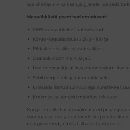
see olla kasulik ka kaalujälgijatele, kui seda tar
Maapähklivõi peamised omadused:
100% maapähklitest valmistatud
Kõrge valgusisaldus (u 26 g / 100 g)
Rikkalik tervislike rasvade allikas
Sisaldab vitamiine A, B ja E
Hea mineraalide allikas (magneesium, kaali
Sobib veganitele ja taimetoitlastele
Ei sisalda lisatud suhkrut ega kunstlikke lisa
Kreemjas ja kergesti määritav tekstuur
Köögis on selle kasutusvõimalused peaaegu piiri
suurepäraselt valgubatoonide või pannkookide k
energiavarusid ja toetab lihaste taastumist.