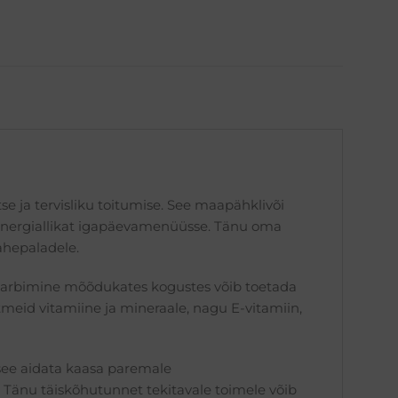
oli:
on:
42.00 €.
31.90 €.
se ja tervisliku toitumise. See maapähklivõi
tud energiallikat igapäevamenüüsse. Tänu oma
vahepaladele.
e tarbimine mõõdukates kogustes võib toetada
meid vitamiine ja mineraale, nagu E-vitamiin,
 see aidata kaasa paremale
. Tänu täiskõhutunnet tekitavale toimele võib