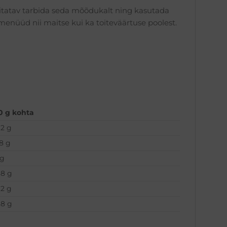
ovitatav tarbida seda mõõdukalt ning kasutada
menüüd nii maitse kui ka toiteväärtuse poolest.
0 g kohta
.2 g
.8 g
 g
88 g
.2 g
88 g