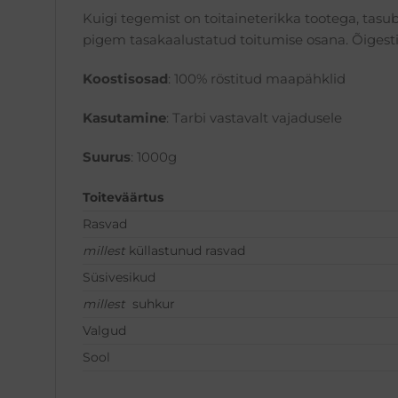
Kuigi tegemist on toitaineterikka tootega, tasu
pigem tasakaalustatud toitumise osana. Õigesti
Koostisosad
: 100% röstitud maapähklid
Kasutamine
: Tarbi vastavalt vajadusele
Suurus
: 1000g
Toiteväärtus
Rasvad
millest
küllastunud rasvad
Süsivesikud
millest
suhkur
Valgud
Sool