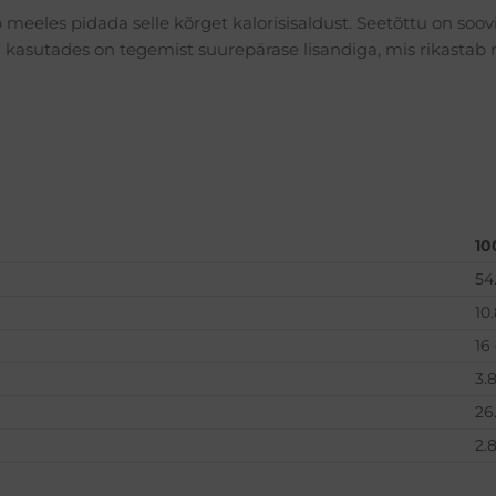
b meeles pidada selle kõrget kalorisisaldust. Seetõttu on so
 kasutades on tegemist suurepärase lisandiga, mis rikastab 
10
54
10
16
3.
26
2.