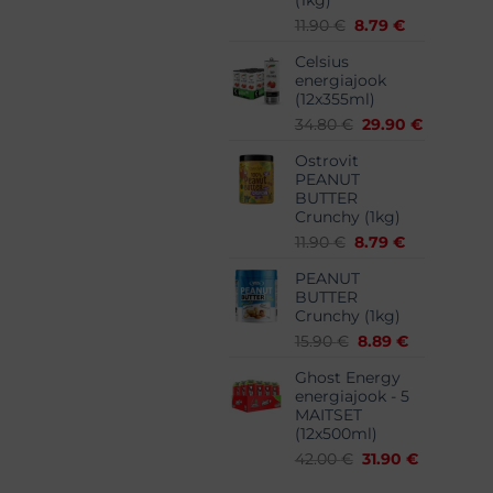
(1kg)
Algne
Praegune
11.90
€
8.79
€
hind
hind
Celsius
oli:
on:
energiajook
11.90 €.
8.79 €.
(12x355ml)
Algne
Praegun
34.80
€
29.90
€
hind
hind
Ostrovit
oli:
on:
PEANUT
34.80 €.
29.90 €.
BUTTER
Crunchy (1kg)
Algne
Praegune
11.90
€
8.79
€
hind
hind
PEANUT
oli:
on:
BUTTER
11.90 €.
8.79 €.
Crunchy (1kg)
Algne
Praegune
15.90
€
8.89
€
hind
hind
Ghost Energy
oli:
on:
energiajook - 5
15.90 €.
8.89 €.
MAITSET
(12x500ml)
Algne
Praegune
42.00
€
31.90
€
hind
hind