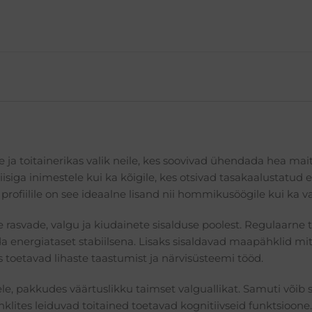
 ja toitainerikas valik neile, kes soovivad ühendada hea mait
luviisiga inimestele kui ka kõigile, kes otsivad tasakaalusta
 profiilile on see ideaalne lisand nii hommikusöögile kui ka 
e rasvade, valgu ja kiudainete sisalduse poolest. Regulaarn
 energiataset stabiilsena. Lisaks sisaldavad maapähklid mit
 toetavad lihaste taastumist ja närvisüsteemi tööd.
tele, pakkudes väärtuslikku taimset valguallikat. Samuti võib
lites leiduvad toitained toetavad kognitiivseid funktsioone