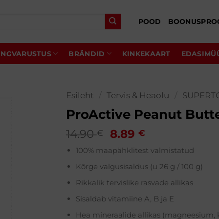
POOD
BOONUSPRO
INGVARUSTUS
BRÄNDID
KINKEKAART
EDASIMÜ
Esileht
/
Tervis & Heaolu
/
SUPERTO
ProActive Peanut Butte
Algne
Praegune
14.90
8.89
€
€
hind
hind
100% maapähklitest valmistatud
oli:
on:
14.90 €.
8.89 €.
Kõrge valgusisaldus (u 26 g / 100 g)
Rikkalik tervislike rasvade allikas
Sisaldab vitamiine A, B ja E
Hea mineraalide allikas (magneesium, 