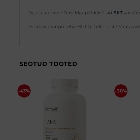
Vaata ka meie Teisi Maapähklivõisid
SIIT
või Va
Ei soovi praegu teha HULGI tellimust? Vaata a
SEOTUD TOOTED
-43%
-30%