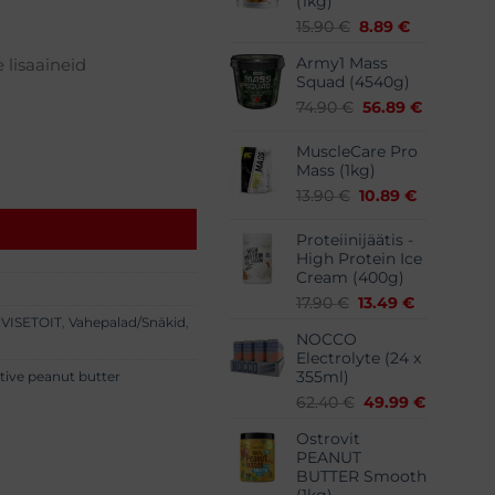
(1kg)
Algne
Praegune
15.90
€
8.89
€
hind
hind
 lisaaineid
Army1 Mass
oli:
on:
Squad (4540g)
15.90 €.
8.89 €.
Algne
Praegune
74.90
€
56.89
€
hind
hind
oli:
on:
MuscleCare Pro
74.90 €.
56.89 €.
Mass (1kg)
Algne
Praegune
13.90
€
10.89
€
hind
hind
oli:
on:
Proteiinijäätis -
13.90 €.
10.89 €.
High Protein Ice
Cream (400g)
Algne
Praegune
17.90
€
13.49
€
hind
hind
VISETOIT
,
Vahepalad/Snäkid
,
NOCCO
oli:
on:
Electrolyte (24 x
17.90 €.
13.49 €.
tive peanut butter
355ml)
Algne
Praegun
62.40
€
49.99
€
hind
hind
Ostrovit
oli:
on:
PEANUT
62.40 €.
49.99 €.
BUTTER Smooth