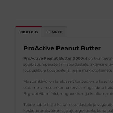
KIRJELDUS
LISAINFO
ProActive Peanut Butter
ProActive Peanut Butter (1000g)
on kvaliteetne
sobib suurepäraselt nii sportlastele, aktiivse e
looduslikule koostisele ja heale makrotoitainete
Maapähklivõi on laialdaselt tuntud oma kasulik
südame-veresoonkonna tervist ning aidata hoida
B-grupi vitamiinid, magneesium ja kaalium, mis
Toode sobib hästi ka taimetoitlastele ja vegani
keskendumisvõimele ja ajutegevusele, kuna pähk