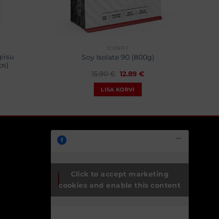
ICONFIT
iisu
Soy Isolate 90 (800g)
ps)
aegune
Algne
Praegune
15.90
€
12.89
€
nd
hind
hind
:
oli:
on:
LISA KORVI
89 €.
15.90 €.
12.89 €.
Click to accept marketing
Toidulisandidhulgi.ee
cookies and enable this content