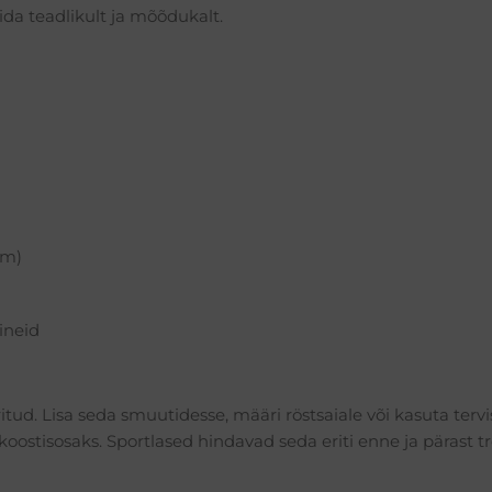
bida teadlikult ja mõõdukalt.
um)
aineid
tud. Lisa seda smuutidesse, määri röstsaiale või kasuta tervi
oostisosaks. Sportlased hindavad seda eriti enne ja pärast t