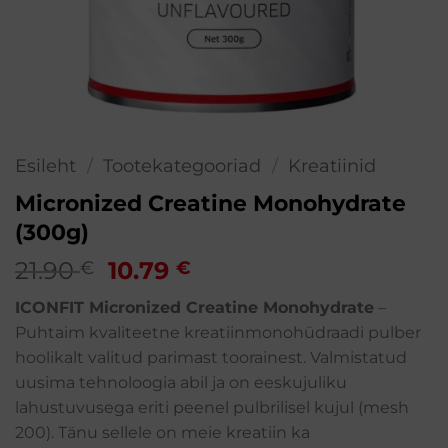
Esileht
/
Tootekategooriad
/
Kreatiinid
Micronized Creatine Monohydrate
(300g)
Algne
Praegune
21.90
10.79
€
€
hind
hind
ICONFIT Micronized Creatine Monohydrate
–
oli:
on:
Puhtaim kvaliteetne kreatiinmonohüdraadi pulber
21.90 €.
10.79 €.
hoolikalt valitud parimast toorainest. Valmistatud
uusima tehnoloogia abil ja on eeskujuliku
lahustuvusega eriti peenel pulbrilisel kujul (mesh
200). Tänu sellele on meie kreatiin ka