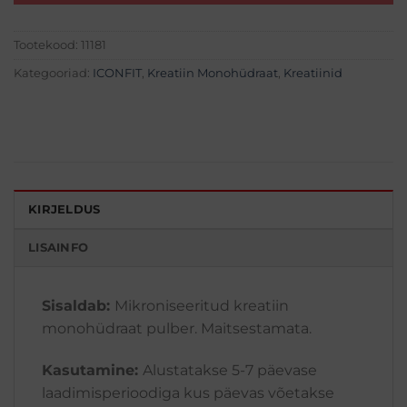
Tootekood:
11181
Kategooriad:
ICONFIT
,
Kreatiin Monohüdraat
,
Kreatiinid
KIRJELDUS
LISAINFO
Sisaldab:
Mikroniseeritud kreatiin
monohüdraat pulber. Maitsestamata.
Kasutamine:
Alustatakse 5-7 päevase
laadimisperioodiga kus päevas võetakse