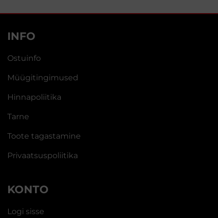
tootel
on
mitu
INFO
varianti.
Valikuid
Ostuinfo
saab
teha
Müügitingimused
tootelehel.
Hinnapoliitika
Tarne
Toote tagastamine
Privaatsuspoliitika
KONTO
Logi sisse