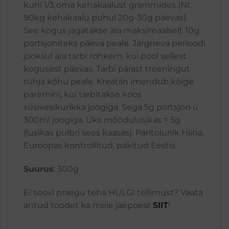
kuni 1/3 oma kehakaalust grammides (Nt.
90kg kehakaalu puhul 20g-30g päevas).
See kogus jagatakse ära maksimaalselt 10g
portsjoniteks päeva peale. Järgneva perioodi
jooksul ära tarbi rohkem, kui pool sellest
kogusest päevas. Tarbi pärast treeningut
tühja kõhu peale. Kreatiin imendub kõige
paremini, kui tarbitakse koos
süsivesikurikka joogiga. Sega 5g portsjon u
300ml joogiga. Üks mõõdulusikas = 5g
(lusikas pulbri sees kaasas). Päritoluriik Hiina,
Euroopas kontrollitud, pakitud Eestis.
Suurus
: 300g
Ei soovi praegu teha HULGI tellimust? Vaata
antud toodet ka meie jaepoest
SIIT
!