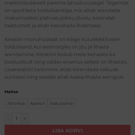
märkimisväärselt parema lahustuvusega! Tegemist
on sportlaste toidulisandiga, mis aitab arendada
maksimaalset plahvatuslikku jõudu, kiirendab
taastumist ja aitab kasvatada lihasmassi.
Kreatiin monohüdraat on kõige kuluefektiivsem
toidulisand, kui eesmärgiks on jõu ja lihaste
arendamine. Kreatiini leidub meie kehades ka
looduslikult ning valdav enamus sellest on lihastes.
Lisakreatiini tarbimine aitab kiirendada valkude
sünteesi ning seeläbi aitab kaasa lihaste arengule.
Maitse
Jõhvikas
Apelsin
Naturaalne
Micronized Creatine Monohydrate (300g) kogus
LISA KORVI