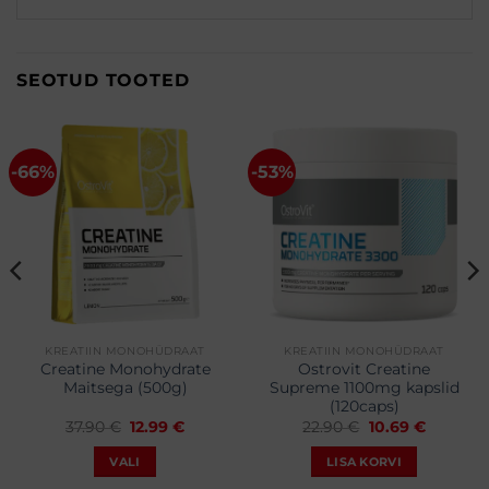
SEOTUD TOOTED
-66%
-53%
KREATIIN MONOHÜDRAAT
KREATIIN MONOHÜDRAAT
Creatine Monohydrate
Ostrovit Creatine
Maitsega (500g)
Supreme 1100mg kapslid
(120caps)
une
Algne
Praegune
Algne
Praegun
37.90
€
12.99
€
22.90
€
10.69
€
hind
hind
hind
hind
oli:
on:
oli:
on:
VALI
LISA KORVI
.
37.90 €.
12.99 €.
22.90 €.
10.69 €.
Sellel